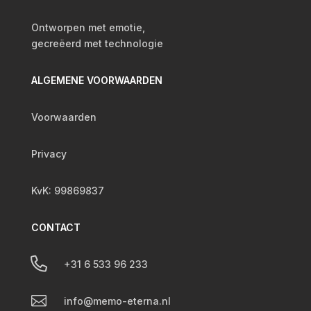
Ontworpen met emotie,
gecreëerd met technologie
ALGEMENE VOORWAARDEN
Voorwaarden
Privacy
KvK: 99869837
CONTACT

+31 6 533 96 233

info@memo-eterna.nl