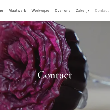
ie
Maatwerk
Werkwijze
Over ons
Zakelijk
Contact
Contact