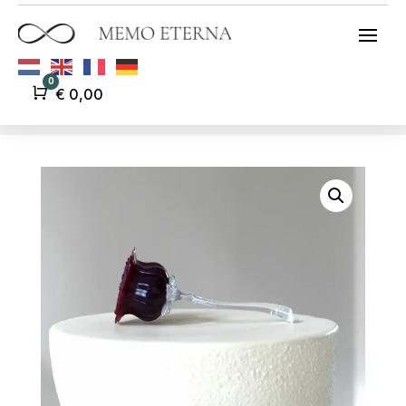
0
Winkelwagen
€
0,00