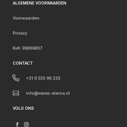
ALGEMENE VOORWAARDEN
Voorwaarden
Privacy
KvK: 99869837
CONTACT

+31 6 533 96 233

info@memo-eterna.nl
VOLG ONS