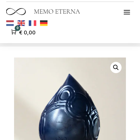
0
Winkelwagen
€
0,00